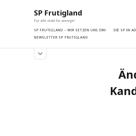
SP Frutigland
Für alle statt für wenige!
SP FRUTIGLAND – WIR SETZEN UNS EIN!
DIE SP IN 
NEWSLETTER SP FRUTIGLAND
Seitenleiste
Sidebar
öffnen
Suchen
Änd
Suchen
Kand