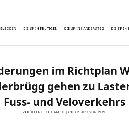
ADELBODEN
DIE SP IN FRUTIGEN
DIE SP IN KANDERSTEG
DIE SP IN
Unsere neusten Beiträge
Un
erungen im Richtplan W
Gemeinderatswahlen Frutigen am 16. November 2025
202
Spital Frutigen: Stopp dem Leistungsabbau
202
erbrügg gehen zu Laste
Abenteuer öffentliches Amt
202
Wer hätte das gedacht: Millionäre finden eine 13. AHV-Rente
202
unnötig :-)
Fuss- und Veloverkehrs
202
Ja zur AHV für’s Volk
201
VERÖFFENTLICHT AM 18. JANUAR 2023 VON PEPE