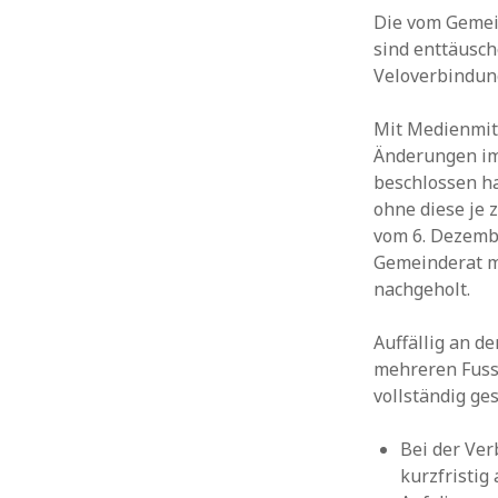
Die vom Gemei
sind enttäusch
Veloverbindung
Mit Medienmit
Änderungen im 
beschlossen h
ohne diese je
vom 6. Dezembe
Gemeinderat m
nachgeholt.
Auffällig an d
mehreren Fuss
vollständig ge
Bei der Ver
kurzfristig 