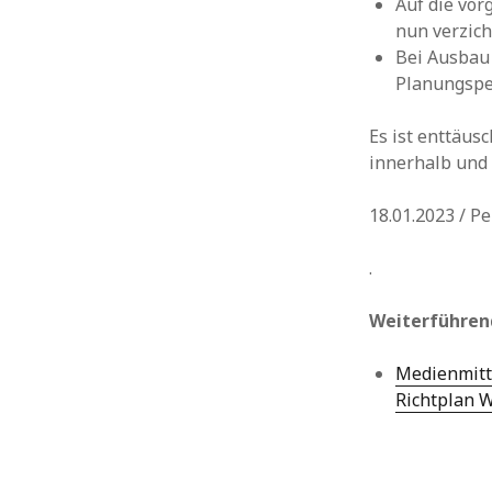
Auf die vo
nun verzich
Bei Ausbau 
Planungsper
Es ist enttäus
innerhalb und
18.01.2023 / P
.
Weiterführend
Medienmitt
Richtplan W