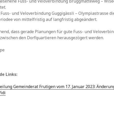
rgesehene Fuss- und Veloverbindung Brüggmatteweg – Wis
tet.
Fuss- und Veloverbindung Guggigässli – Olympiastrasse di
iodee von mittelfristig auf langfristig abgeändert.
chend, dass gerade Planungen für gute Fuss- und Veloverb
 zwischen den Dorfquartieren herausgezögert werden.
epe
e Links:
eilung Gemeinderat Frutigen vom 17. Januar 2023: Änderun
idi