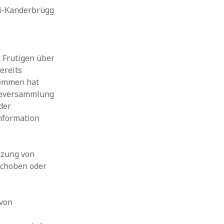
di-Kanderbrügg
 Frutigen über
ereits
nommen hat
deversammlung
der
nformation
tzung von
schoben oder
 von