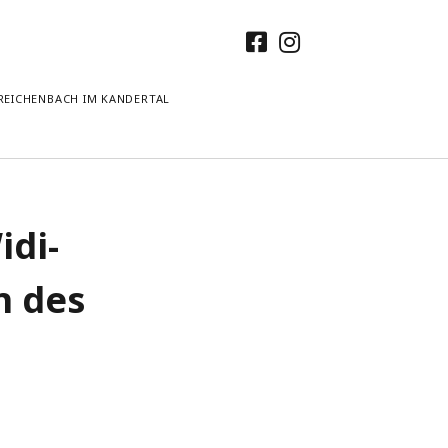
facebook
instagram
 REICHENBACH IM KANDERTAL
ser Beitragsarchiv
idi-
5
4
n des
3
2
1
5